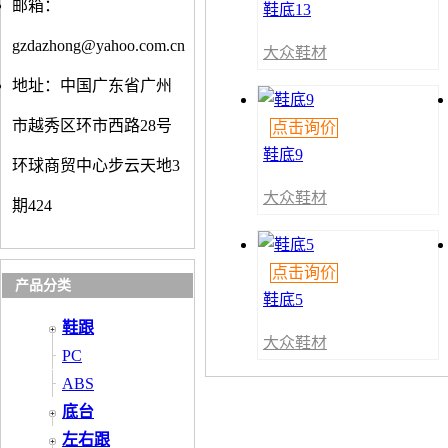
邮箱：
鞋底13
gzdazhong@yahoo.com.cn
大众鞋材
地址：中国广东省广州
市越秀区环市西路28号
点击询价
鞋底9
环球商贸中心步云天地3
大众鞋材
期424
点击询价
产品分类
鞋底5
鞋跟
大众鞋材
PC
ABS
底台
左右跟