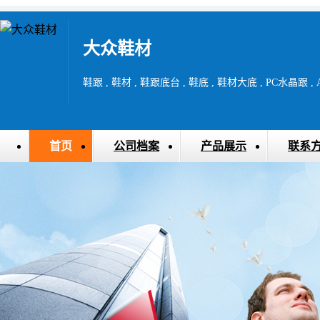
大众鞋材
鞋跟 , 鞋材 , 鞋跟底台 , 鞋底 , 鞋材大底 , PC水晶跟 
首页
公司档案
产品展示
联系