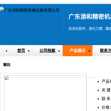
广东添和精密机
自动化配件 , 激光刀模 , 
首页
公司档案
产品展示
联系
雕刻
产品
关 键
联 系
价格